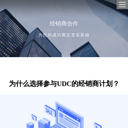
首
产品
经销商合作
独立
解决
云
SD-
合作
为您的成功奠定坚实基础
全球数
网络
经
关于
云
企业
云
新闻
招贤
联系
为什么选择参与UDC的经销商计划？