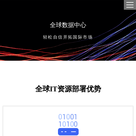
首
产品
全球数据中心
独立
解决
云
SD-
合作
轻松自信开拓国际市场
全球数
网络
经
关于
云
企业
云
新闻
招贤
联系
全球IT资源部署优势