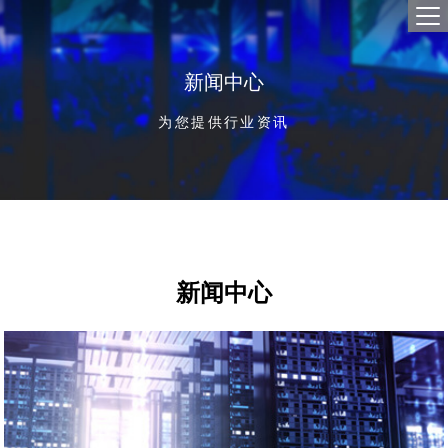
首
产品
新闻中心
独立
解决
云
SD-
合作
为您提供行业资讯
全球数
网络
经
关于
云
企业
云
新闻
招贤
联系
新闻中心