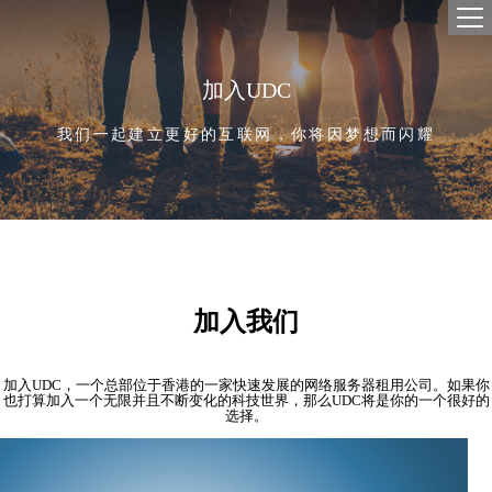
首
产品
加入UDC
独立
解决
云
SD-
合作
我们一起建立更好的互联网，你将因梦想而闪耀
全球数
网络
经
关于
云
企业
云
新闻
招贤
联系
加入我们
加入UDC，一个总部位于香港的一家快速发展的网络服务器租用公司。如果你
也打算加入一个无限并且不断变化的科技世界，那么UDC将是你的一个很好的
选择。